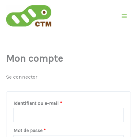
Aller
Obligatoire
Obligatoire
au
contenu
Mon compte
Se connecter
Identifiant ou e-mail
*
Mot de passe
*