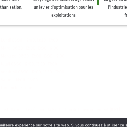
hanisation.
un levier d’optimisation pour les
l’industri
exploitations
f
Lundi 08:30–12:00, 13:30–17:00
Mardi 08:30–12:00, 13:30–17:00
Mercredi 08:30–12:00, 13:30–17:00
Jeudi 08:30–12:00, 13:30–17:00
Vendredi 08:30–12:00, 13:30–17:00
Samedi 14:00–16:00
Dimanche Fermé
 Installation Classée pour la Protection de l’Environnement (ICPE)
eilleure expérience sur notre site web. Si vous continuez à utiliser ce