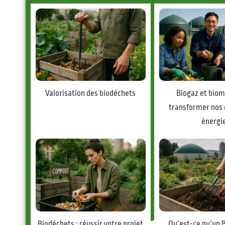
Valorisation des biodéchets
Biogaz et biom
transformer nos 
énergi
Biodéchets : réussir votre projet
Qu’est-ce qu’un 