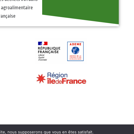
e agroalimentaire
rançaise
 site, nous supposerons que vous en êtes satisfait.