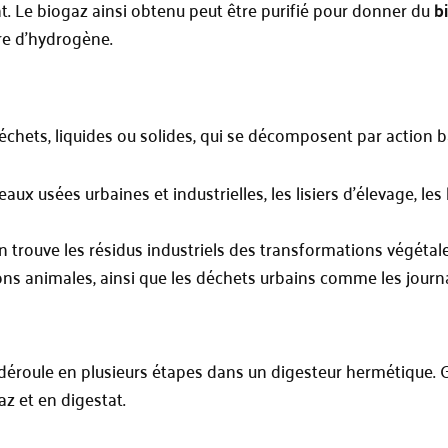
nt. Le biogaz ainsi obtenu peut être purifié pour donner du
b
re d’hydrogène.
échets, liquides ou solides, qui se décomposent par action b
eaux usées urbaines et industrielles, les lisiers d’élevage, les
n trouve les résidus industriels des transformations végétale
ons animales, ainsi que les déchets urbains comme les journau
éroule en plusieurs étapes dans un digesteur hermétique. G
z et en digestat.