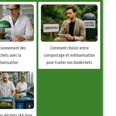
tionnement des
Comment choisir entre
chets avec la
compostage et méthanisation
hanisation
pour traiter vos biodéchets
es déchets IAA dans