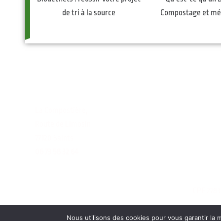
de tri à la source
Compostage et mét
La Compostière,
Route de Limosin
77120 Saints
06 73 58 32 64
CPE 2783
Nous utilisons des cookies pour vous garantir la m