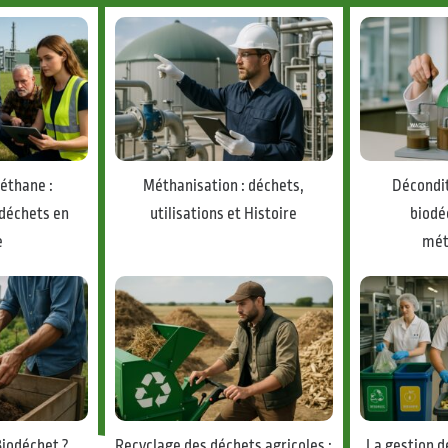
éthane :
Méthanisation : déchets,
Décondi
déchets en
utilisations et Histoire
biodé
e
mét
Biodéchet ?
Recyclage des déchets agricoles :
La gestion d