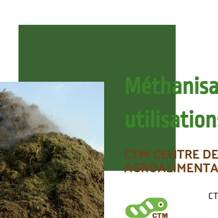
Méthanisat
utilisation
CTM: CENTRE D
AGROALIMENTAI
CT